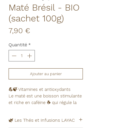
Maté Brésil - BIO
(sachet 100g)
Prix
7,90 €
Quantité
*
Ajouter au panier
💪🍃 Vitamines et antioxydants
Le maté est une boisson stimulante
et riche en caféine ☕️ qui régule la
fonction intestinale et stabilise
naturellement l'appétit. Véritable allié
🌿 Les Thés et Infusions LAYAC
minceur, il possède des propriétés