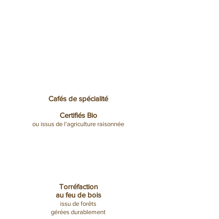
révéler la beauté végétale d’un
parfum , la douceur d’une feuille
🍂, la chaleur d’un moment
suspendu 🍵.
Cafés de spécialité
Certifiés Bio
ou issus de l'agriculture raisonnée
Torréfaction
au feu de bois
issu de forêts
gérées durablement